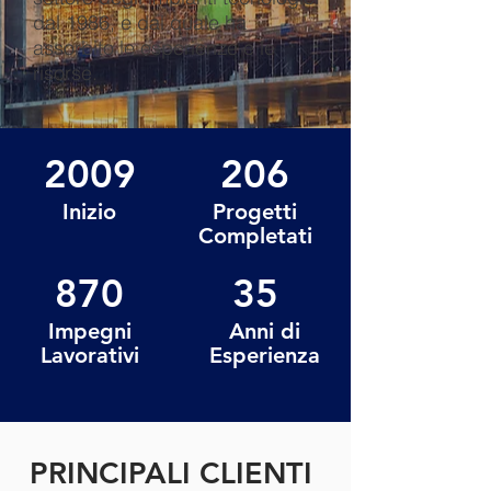
dal 1986, e dal quale ha
assorbito le esperienze e le
risorse.
2009
206
Inizio
Progetti
Completati
870
35
Impegni
Anni di
Lavorativi
Esperienza
PRINCIPALI CLIENTI