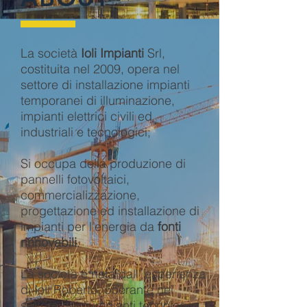
La società
Ioli Impianti
Srl,
costituita nel 2009, opera nel
settore di installazione impianti
temporanei di illuminazione,
impianti elettrici civili ed
industriali e tecnologici;
Si occupa della produzione di
pannelli fotovoltaici,
commercializzazione,
progettazione ed installazione di
impianti per l'energia da
fonti
rinnovabili
.
La società è nata dall' esperienza
di Ioli Roberto, operante nel
settore degli impianti tecnologici