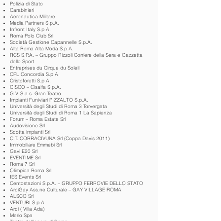
Polizia di Stato
Carabinieri
Aeronautica Militare
Media Partners S.p.A.
Infront Italy S.p.A.
Roma Polo Club Srl
Società Gestione Capannelle S.p.A.
Alta Roma Alta Moda S.p.A.
RCS S.P.A. – Gruppo Rizzoli Corriere della Sera e Gazzetta
dello Sport
Entreprises du Cirque du Soleil
CPL Concordia S.p.A.
Cristoforetti S.p.A.
CISCO – Cisalfa S.p.A.
G.V. S.a.s. Gran Teatro
Impianti Funiviari PIZZALTO S.p.A.
Università degli Studi di Roma 3 Torvergata
Università degli Studi di Roma 1 La Sapienza
Forum – Roma Estate Srl
Audovisione Srl
Scotta impianti Srl
C.T. CORRACIVUNA Srl (Coppa Davis 2011)
Immobiliare Emmebi Srl
Gavi E20 Srl
EVENTIME Srl
Roma 7 Srl
Olimpica Roma Srl
IES Events Srl
Centostazioni S.p.A. – GRUPPO FERROVIE DELLO STATO
ArciGay Ass.ne Culturale – GAY VILLAGE ROMA
ALSCO Srl
VENTURI S.p.A.
Arci ( Villa Ada)
Merlo Spa