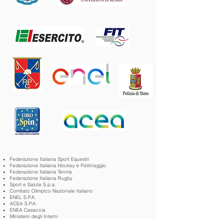
Federazione Italiana Sport Equestri
Federazione Italiana Hockey e Pattinaggio
Federazione Italiana Tennis
Federazione Italiana Rugby
Sport e Salute S.p.a.
Comitato Olimpico Nazionale Italiano
ENEL S.P.A.
ACEA S.P.A.
ENEA Casaccia
Ministero degli Interni